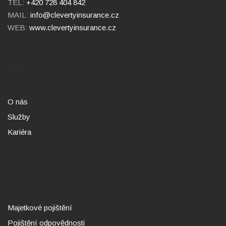
TEL:
+420 728 404 842
MAIL:
info@clevertyinsurance.cz
WEB:
www.clevertyinsurance.cz
Menu
O nás
Služby
Kariéra
Služby
Majetkové pojištění
Pojištění odpovědnosti